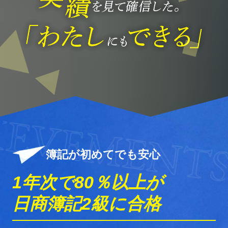
EMENTS
ACH
簿記が初めてでも安心
1年次で80％以上が
日商簿記2級に合格