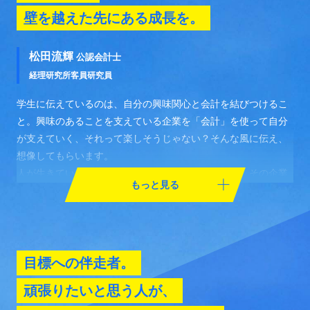
壁を越えた先にある成長を。
松田流輝
公認会計士
経理研究所
客員研究員
学生に伝えているのは、自分の興味関心と会計を結びつけるこ
と。興味のあることを支えている企業を「会計」を使って自分
が支えていく、それって楽しそうじゃない？そんな風に伝え、
想像してもらいます。
人が生きていくためには、企業の経営活動が必要で、その企業
で必要とされる簿記会計は、私たちの生活と深く結びついてい
ます。難関試験に立ち向かうことは、人としての成長、人間力
を育むことにつながります。自分だけの「志」を思い描きなが
ら、日々の学習に打ち込んでほしいです。
目標への伴走者。
頑張りたいと思う人が、