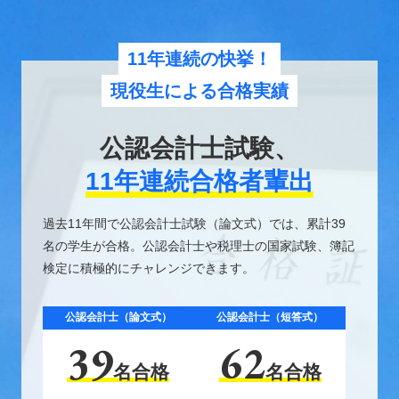
11年連続の快挙！
現役生による合格実績
公認会計士試験、
11年連続合格者輩出
過去11年間で公認会計士試験（論文式）では、累計39
名の学生が合格。公認会計士や税理士の国家試験、簿記
検定に積極的にチャレンジできます。
公認会計士（論文式）
公認会計士（短答式）
39
62
名合格
名合格