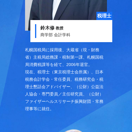
元証券エコノミスト
前田拓生
教授
商学部 会計学科
大手証券会社でエコノミストとして、海外
市場調査統括などの経験を積み、理論と実
践から社会経済を読み解く金融実務家。百
科事典の金融・経済項目の執筆にも携わ
る。
専門領域：ファイナンス論、資産運用
（ESG投資）、意思決定論、地域政策デザ
イン（SDGs等）