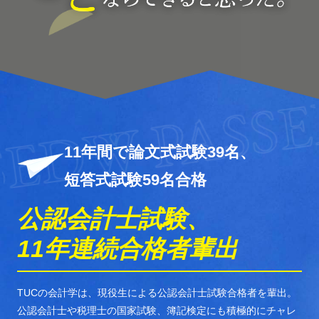
W P
PASSED
11年間で論文式試験39名、
短答式試験59名合格
公認会計士試験、
11年連続
合格者輩出
TUCの会計学は、現役生による公認会計士試験合格者を輩出。
公認会計士や税理士の国家試験、簿記検定にも積極的にチャレ