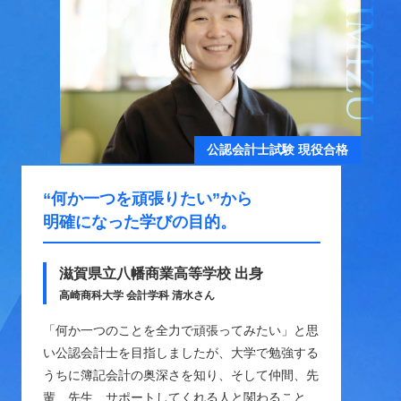
SHIMIZU
公認会計士試験 現役合格
“何か一つを頑張りたい”から
明確になった学びの目的。
滋賀県立八幡商業高等学校 出身
高崎商科大学 会計学科 清水さん
「何か一つのことを全力で頑張ってみたい」と思
い公認会計士を目指しましたが、大学で勉強する
うちに簿記会計の奥深さを知り、そして仲間、先
輩、先生、サポートしてくれる人と関わること