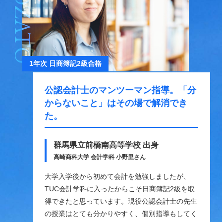
ONOZATO
1年次 日商簿記2級合格
公認会計士のマンツーマン指導。
「分
からないこと」はその場で解消でき
た。
群馬県立前橋南高等学校 出身
高崎商科大学 会計学科 小野里さん
大学入学後から初めて会計を勉強しましたが、
TUC会計学科に入ったからこそ日商簿記2級を取
得できたと思っています。現役公認会計士の先生
の授業はとても分かりやすく、個別指導もしてく