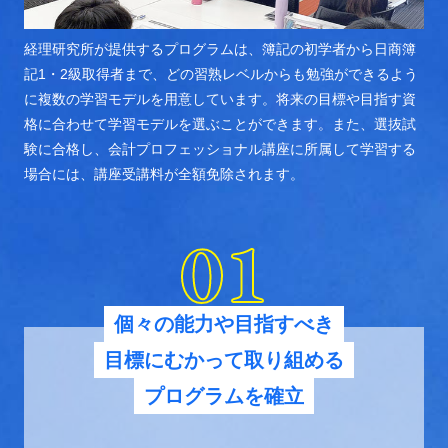
経理研究所が提供するプログラムは、簿記の初学者から日商簿
記1・2級取得者まで、どの習熟レベルからも勉強ができるよう
に複数の学習モデルを用意しています。将来の目標や目指す資
格に合わせて学習モデルを選ぶことができます。また、選抜試
験に合格し、会計プロフェッショナル講座に所属して学習する
場合には、講座受講料が全額免除されます。
01
個々の能力や目指すべき
目標にむかって取り組める
プログラムを確立