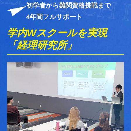
初学者から難関資格挑戦
まで
4年間フルサポート
学内Wスクールを
実現
「経理研究所」